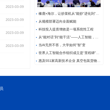
渝港产融协同再添新平台 香港中
2023-03-09
橡鹿×海尔，让炒菜机从“能炒”进化到“全自动”
2023-03-09
从规模部署迈向全面赋能
科技投入提质增效是一项系统性工程
2023-03-09
从“能对话”到“能干活”——人工智能，让千行百业大
当AI无所不答，大学如何“智”变
2023-03-09
世界人工智能合作组织成立是“里程碑”——访中亚人工
惠及551家高新技术企业 真空包装货物不开箱也能过
员