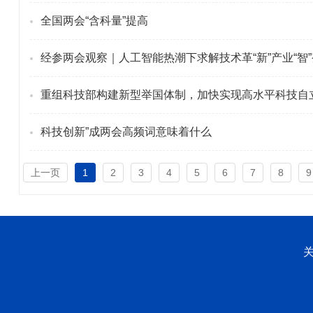
全国两会“含科量”提高
经参两会观察｜人工智能热潮下求解技术革“新”产业“智”
重组科技部构建新型举国体制，加快实现高水平科技自
科技创新”成两会高频词意味着什么
上一页
1
2
3
4
5
6
7
8
9