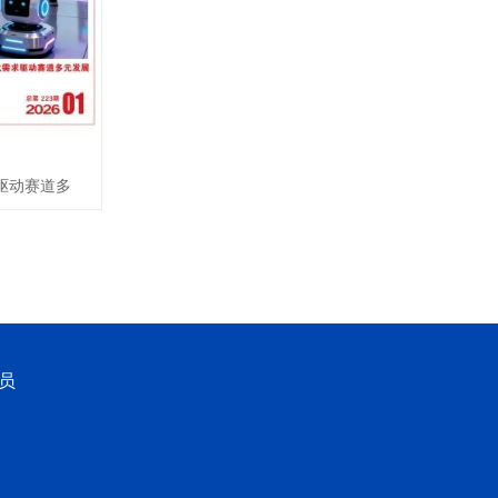
驱动赛道多
员