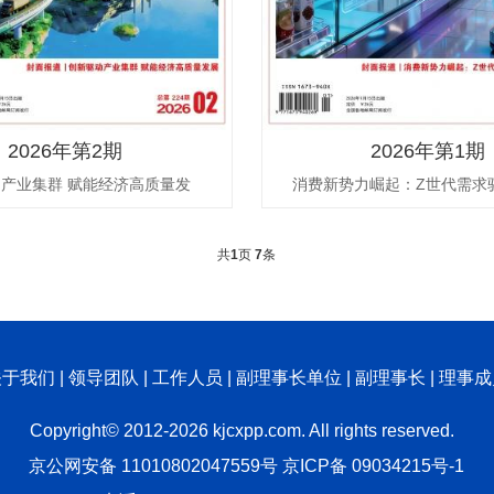
2026年第2期
2026年第1期
产业集群 赋能经济高质量发
消费新势力崛起：Z世代需求
共
1
页
7
条
关于我们
|
领导团队
|
工作人员
|
副理事长单位
|
副理事长
|
理事成
Copyright© 2012-2026 kjcxpp.com. All rights reserved.
京公网安备 11010802047559号
京ICP备 09034215号-1