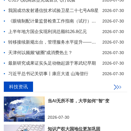
2026-07-30
我国成功发射通信技术试验卫星二十七号A/B星
2026-07-30
《眼镜制配计量监督检查工作指南（试行）》发布
2026-07-30
上半年地方国企实现利润总额8126.8亿元
2026-07-30
转移接续新规出台，管理服务水平提升——企业年金“
2026-07-30
天津何以频频“破圈”成消费热土？
2026-07-30
最新研究成果证实头足动物起源于寒武纪早期
2026-07-30
习近平总书记关切事丨康庄大道 山海偕行
2026-07-30
科技资讯
1
2
3
4
5
6
7
8
9
10
当AI无所不答，大学如何“智”变
2026-07-30
知识产权大国地位更加巩固