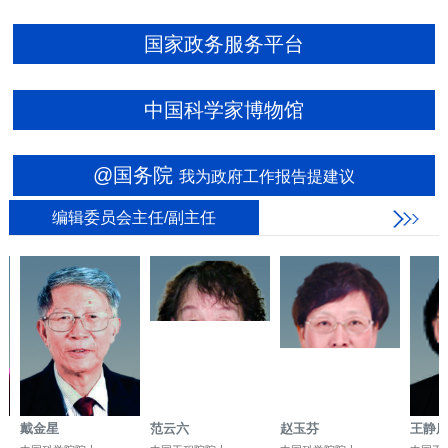
国家政务服务平台
中国科学家博物馆
@国务院
我为政府工作报告提建议
编辑委员会主任/副主任
戴金星
范云六
赵玉芬
王静康